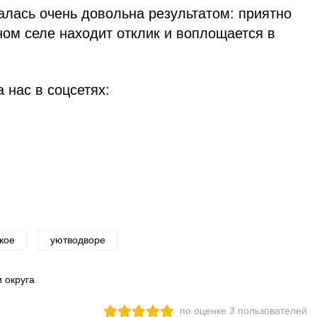
алась очень довольна результатом: приятно
дном селе находит отклик и воплощается в
 нас в соцсетях:
кое
уютводворе
 округа
по оценке
3
пользователей