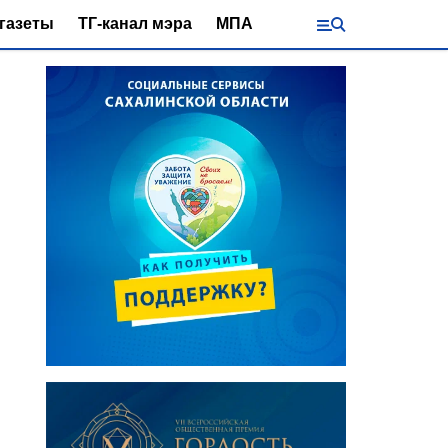
газеты
ТГ-канал мэра
МПА