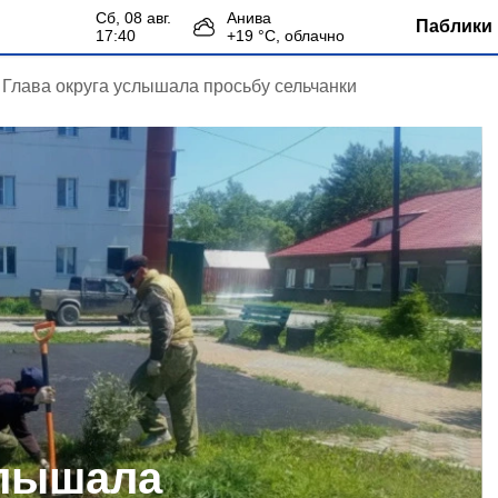
сб, 08 авг.
Анива
Паблики 
17:40
+
19
°С,
облачно
Глава округа услышала просьбу сельчанки
слышала