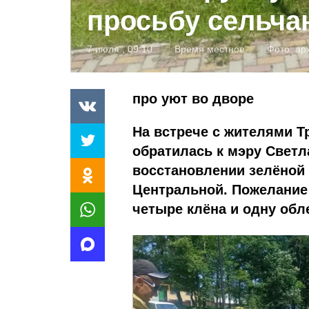
просьбу сельча
7 июля , 09:10
Время местное
Фото:
ар
про уют во дворе
На встрече с жителями Т
обратилась к мэру Светл
восстановлении зелёной 
Центральной. Пожелание
четыре клёна и одну обл