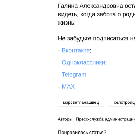
Галина Александровна ост
видеть, когда забота о ро
жизнь!
Не забудьте подписаться на
-
Вконтакте
;
-
Одноклассники
;
-
Telegram
-
MAX
мэрсветланашвец
селотроиц
Авторы:
Пресс-служба администрации
Понравилась статья?