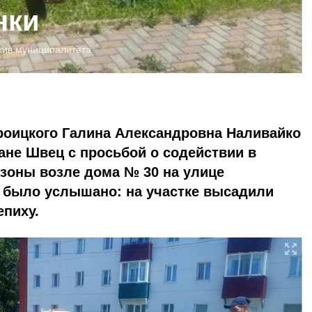
нки
хив муниципалитета
роицкого Галина Александровна Наливайко
ане Швец с просьбой о содействии в
зоны возле дома № 30 на улице
 было услышано: на участке высадили
епиху.