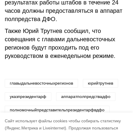
результатах работы штабов в течение 24
часов должны предоставляться в аппарат
полпредства ДФО.
Также Юрий Трутнев сообщил, что
совещания с главами дальневосточных
регионов будут проходить под его
руководством в еженедельном режиме.
главыдальневосточныхрегионов
юрийтрутнев
указпрезидентарф
аппаратполпредствадфо
полномочныйпредставительпрезидентарфвдфо
Cайт использует файлы cookies чтобы собирать статистику
Авторы:
Департамент информационной политики
(Яндекс.Метрика и Liveinternet).
Продолжая пользоваться