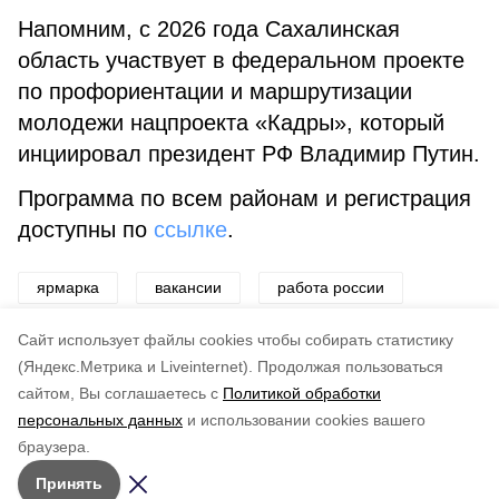
Напомним, с 2026 года Сахалинская
область участвует в федеральном проекте
по профориентации и маршрутизации
молодежи нацпроекта «Кадры», который
инциировал президент РФ Владимир Путин.
Программа по всем районам и регистрация
доступны по
ссылке
.
ярмарка
вакансии
работа россии
трудоустройство
молодежь
профессии
Cайт использует файлы cookies чтобы собирать статистику
(Яндекс.Метрика и Liveinternet).
Продолжая пользоваться
сайтом, Вы соглашаетесь с
Политикой обработки
Понравилась статья?
персональных данных
и использовании cookies вашего
по оценке
5
пользователей
браузера.
5
4
3
2
1
Принять