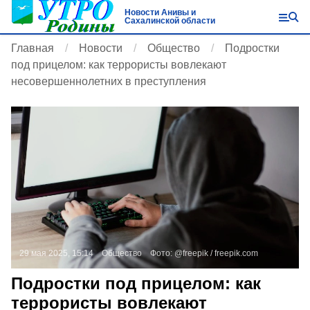
Новости Анивы и
Сахалинской области
Главная
Новости
Общество
Подростки
под прицелом: как террористы вовлекают
несовершеннолетних в преступления
29 мая 2025, 15:14
Общество
Фото:
@freepik /
freepik.com
Подростки под прицелом: как
террористы вовлекают