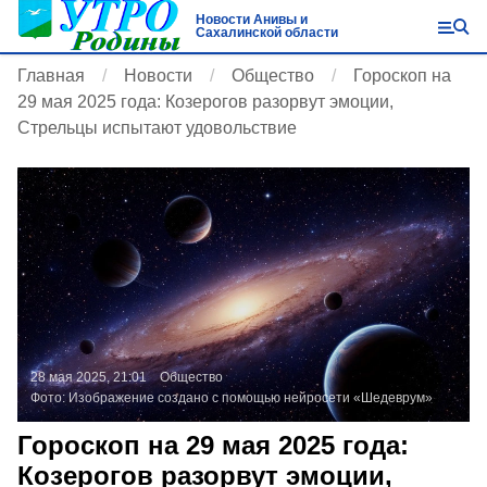
Новости Анивы и
Сахалинской области
Главная
Новости
Общество
Гороскоп на
29 мая 2025 года: Козерогов разорвут эмоции,
Стрельцы испытают удовольствие
28 мая 2025, 21:01
Общество
Фото:
Изображение создано с помощью нейросети «Шедеврум»
Гороскоп на 29 мая 2025 года:
Козерогов разорвут эмоции,