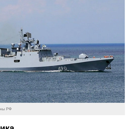
оны РФ
ика