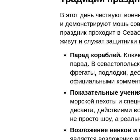
В этот день чествуют вое
и демонстрируют мощь со
праздник проходит в Севас
живут и служат защитники 
Парад кораблей.
Ключе
парад. В севастопольс
фрегаты, подлодки, де
официальными коммент
Показательные учени
морской пехоты и спец
десанта, действиями во
не просто шоу, а реаль
Возложение венков и
является возложение 