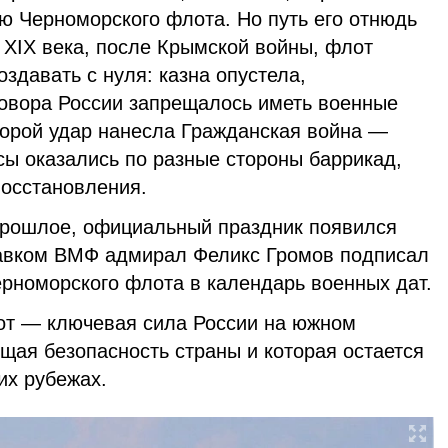
ю Черноморского флота. Но путь его отнюдь
 XIX века, после Крымской войны, флот
здавать с нуля: казна опустела,
говора России запрещалось иметь военные
торой удар нанесла Гражданская война —
сы оказались по разные стороны баррикад,
восстановления.
прошлое, официальный праздник появился
главком ВМФ адмирал Феликс Громов подписал
ерноморского флота в календарь военных дат.
от — ключевая сила России на южном
щая безопасность страны и которая остается
их рубежах.