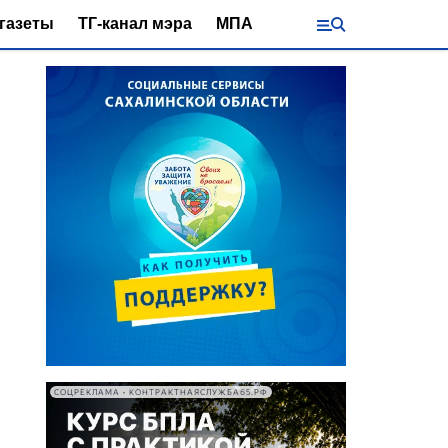
газеты
ТГ-канал мэра
МПА
СОЦРЕКЛАМА • КОНТРАКТНАЯСЛУЖБА65.РФ