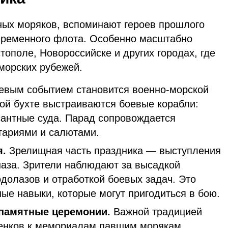
нных моряков, вспоминают героев прошлого
временного флота. Особенно масштабно
тополе, Новороссийске и других городах, где
морских рубежей.
вым событием становится военно-морской
кой бухте выстраиваются боевые корабли:
сантные суда. Парад сопровождается
ариями и салютами.
я.
Зрелищная часть праздника — выступления
наза. Зрители наблюдают за высадкой
долазов и отработкой боевых задач. Это
ные навыки, которые могут пригодиться в бою.
 памятные церемонии.
Важной традицией
венков к мемориалам павшим морякам