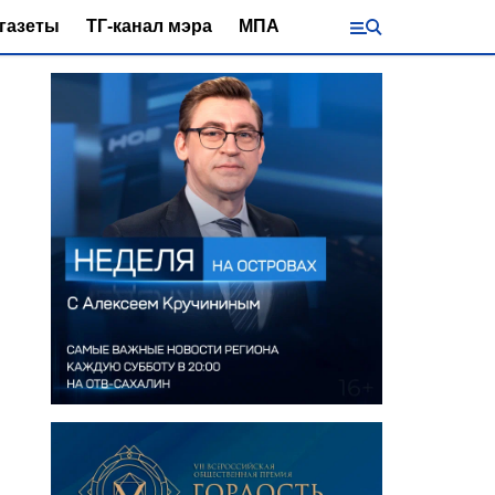
газеты
ТГ-канал мэра
МПА