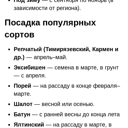
Под зиму
— с сентября по ноябрь (в
зависимости от региона).
Посадка популярных
сортов
Репчатый (Тимирязевский, Кармен и
др.)
— апрель–май.
Эксибишен
— семена в марте, в грунт
— с апреля.
Порей
— на рассаду в конце февраля–
марте.
Шалот
— весной или осенью.
Батун
— с ранней весны до конца лета
Ялтинский
— на рассаду в марте, в