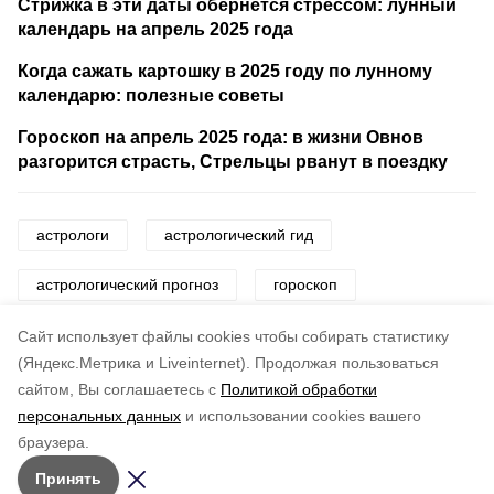
Стрижка в эти даты обернется стрессом: лунный
календарь на апрель 2025 года
Когда сажать картошку в 2025 году по лунному
календарю: полезные советы
Гороскоп на апрель 2025 года: в жизни Овнов
разгорится страсть, Стрельцы рванут в поездку
астрологи
астрологический гид
астрологический прогноз
гороскоп
знаки зодиака
звезды
Cайт использует файлы cookies чтобы собирать статистику
(Яндекс.Метрика и Liveinternet).
Продолжая пользоваться
сайтом, Вы соглашаетесь с
Политикой обработки
Понравилась статья?
персональных данных
и использовании cookies вашего
по оценке
3
пользователей
браузера.
5
4
3
2
1
Принять