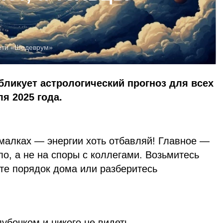
сети «Шедеврум»
бликует астрологический прогноз для всех
ля 2025 года.
ималках — энергии хоть отбавляй! Главное —
ло, а не на споры с коллегами. Возьмитесь
ите порядок дома или разберитесь
лубочком и никого не видеть —