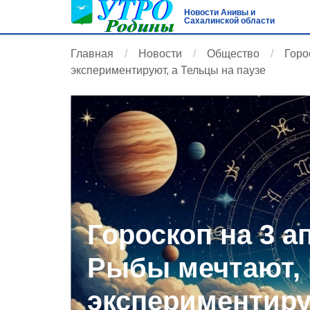
Новости Анивы и
Сахалинской области
Главная
Новости
Общество
Горо
экспериментируют, а Тельцы на паузе
Гороскоп на 3 а
Рыбы мечтают,
экспериментиру