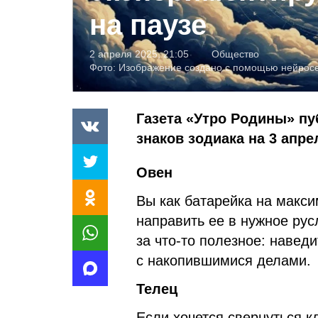
на паузе
2 апреля 2025, 21:05
Общество
Фото:
Изображение создано с помощью нейро
Газета «Утро Родины» пу
знаков зодиака на 3 апре
Овен
Вы как батарейка на макс
направить ее в нужное рус
за что-то полезное: навед
с накопившимися делами.
Телец
Если хочется свернуться к