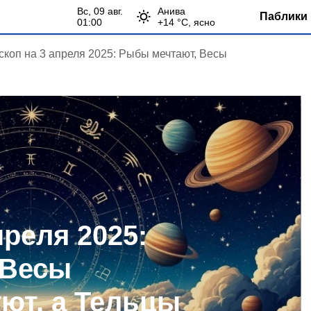
вс, 09 авг.
Анива
Паблики 
01:00
+
14
°С,
ясно
скоп на 3 апреля 2025: Рыбы мечтают, Весы
преля 2025:
 Весы
ют, а Тельцы