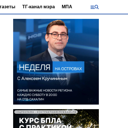
газеты
ТГ-канал мэра
МПА
СОЦРЕКЛАМА • КОНТРАКТНАЯСЛУЖБА65.РФ