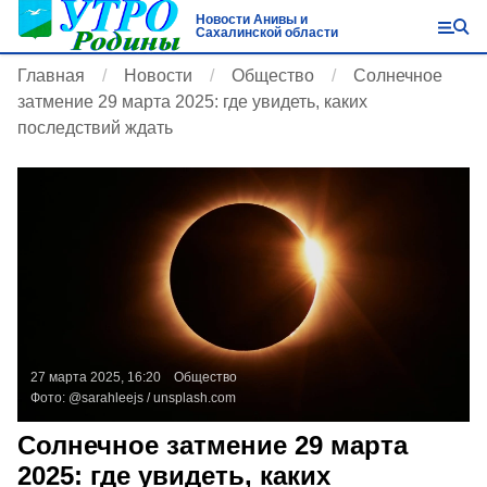
Новости Анивы и
Сахалинской области
Главная
Новости
Общество
Солнечное
затмение 29 марта 2025: где увидеть, каких
последствий ждать
27 марта 2025, 16:20
Общество
Фото:
@sarahleejs /
unsplash.com
Солнечное затмение 29 марта
2025: где увидеть, каких