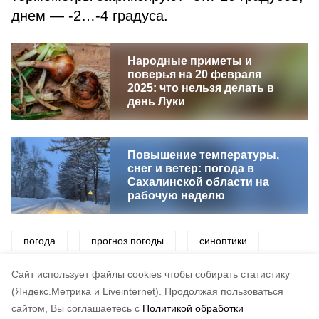
днем — -2…-4 градуса.
Народные приметы и
поверья на 20 февраля
2025: что нельзя делать в
день Луки
Повышение температуры,
снег и ветер: погода в
Сахалинской области на
рабочую неделю
погода
прогноз погоды
синоптики
ветер
циклон
снег
мороз
Cайт использует файлы cookies чтобы собирать статистику
(Яндекс.Метрика и Liveinternet).
Продолжая пользоваться
сайтом, Вы соглашаетесь с
Политикой обработки