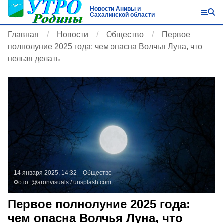
Новости Анивы и
Сахалинской области
Главная
Новости
Общество
Первое
полнолуние 2025 года: чем опасна Волчья Луна, что
нельзя делать
14 января 2025, 14:32
Общество
Фото:
@aronvisuals /
unsplash.com
Первое полнолуние 2025 года:
чем опасна Волчья Луна, что