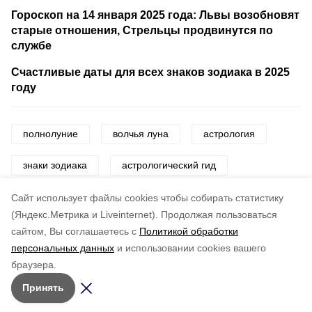
Гороскоп на 14 января 2025 года: Львы возобновят
старые отношения, Стрельцы продвинутся по
службе
Счастливые даты для всех знаков зодиака в 2025
году
полнолуние
волчья луна
астрология
знаки зодиака
астрологический гид
астрологический прогноз
луна
Cайт использует файлы cookies чтобы собирать статистику
(Яндекс.Метрика и Liveinternet).
Продолжая пользоваться
сайтом, Вы соглашаетесь с
Политикой обработки
Понравилась статья?
персональных данных
и использовании cookies вашего
по оценке
5
пользователей
браузера.
5
4
3
2
1
Принять