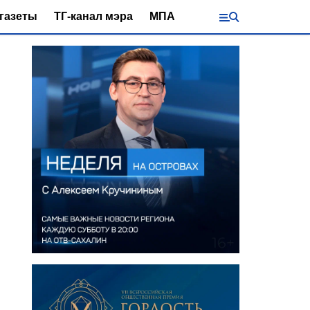
газеты
ТГ-канал мэра
МПА