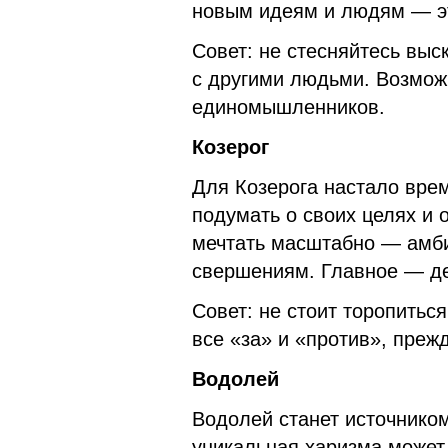
новым идеям и людям — эт
Совет: не стесняйтесь вы
с другими людьми. Возмож
единомышленников.
Козерог
Для Козерога настало врем
подумать о своих целях и о
мечтать масштабно — амби
свершениям. Главное — де
Совет: не стоит торопитьс
все «за» и «против», преж
Водолей
Водолей станет источнико
уникальная харизма может