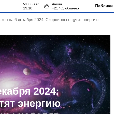
чт, 06 авг.
Анива
Паблики 
19:10
+
21
°С,
облачно
скоп на 6 декабря 2024: Скорпионы ощутят энергию
екабря 2024:
тят энергию