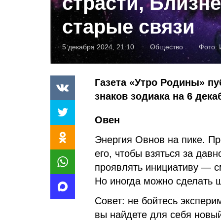
страсти, Близн
старые связи
5 декабря 2024, 21:10
Общество
Фото:
Газета «Утро Родины» пу
знаков зодиака на 6 дека
Овен
Энергия Овнов на пике. Пр
его, чтобы взяться за дав
проявлять инициативу — с
Но иногда можно сделать ш
Совет: не бойтесь экспер
вы найдете для себя новый