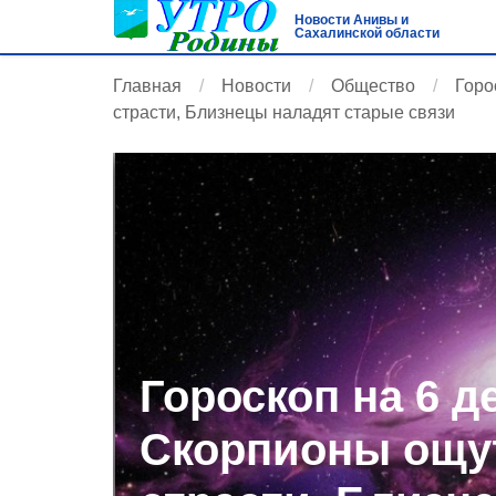
Новости Анивы и
Сахалинской области
Главная
Новости
Общество
Горо
страсти, Близнецы наладят старые связи
Гороскоп на 6 д
Скорпионы ощу