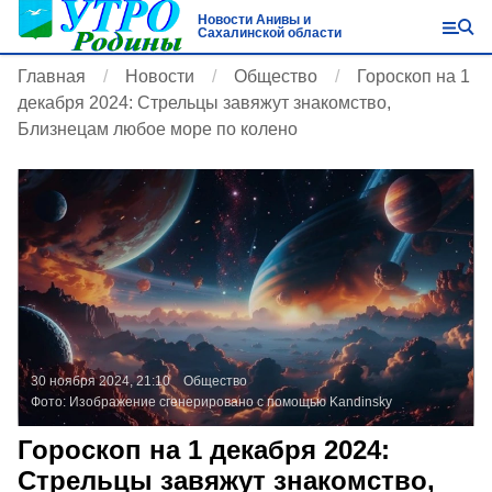
Новости Анивы и
Сахалинской области
Главная
Новости
Общество
Гороскоп на 1
декабря 2024: Стрельцы завяжут знакомство,
Близнецам любое море по колено
30 ноября 2024, 21:10
Общество
Фото:
Изображение сгенерировано с помощью Kandinsky
Гороскоп на 1 декабря 2024:
Стрельцы завяжут знакомство,