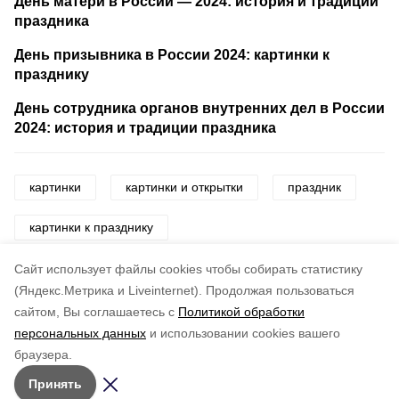
День матери в России — 2024: история и традиции
праздника
День призывника в России 2024: картинки к
празднику
День сотрудника органов внутренних дел в России
2024: история и традиции праздника
картинки
картинки и открытки
праздник
картинки к празднику
день ракетных войск и артиллерии
Cайт использует файлы cookies чтобы собирать статистику
(Яндекс.Метрика и Liveinternet).
Продолжая пользоваться
сайтом, Вы соглашаетесь с
Политикой обработки
Понравилась статья?
персональных данных
и использовании cookies вашего
по оценке
3
пользователей
браузера.
5
4
3
2
1
Принять