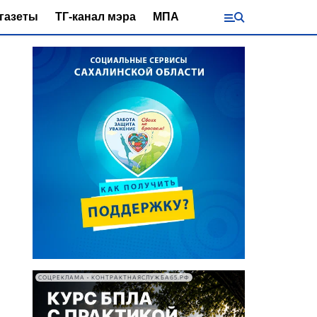
газеты
ТГ-канал мэра
МПА
СОЦРЕКЛАМА • КОНТРАКТНАЯСЛУЖБА65.РФ