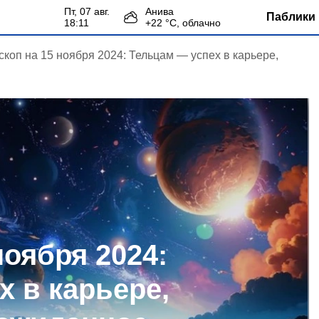
пт, 07 авг.
Анива
Паблики 
18:11
+
22
°С,
облачно
скоп на 15 ноября 2024: Тельцам — успех в карьере,
ноября 2024:
х в карьере,