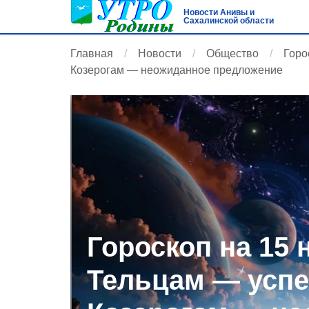
Новости Анивы и
Сахалинской области
Главная
Новости
Общество
Горо
Козерогам — неожиданное предложение
Гороскоп на 15 
Тельцам — успе