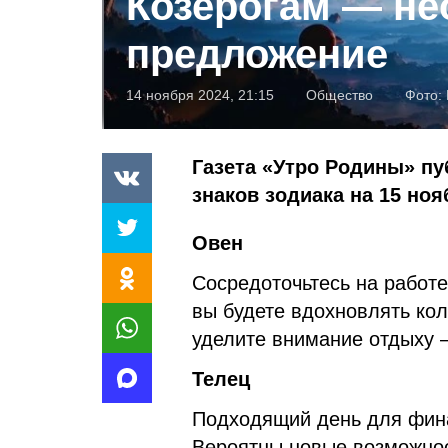
Козерогам — н
предложение
14 ноября 2024, 21:15
Общество
Фото:
Газета «Утро Родины» пу
знаков зодиака на 15 ноя
Овен
Сосредоточьтесь на работе
вы будете вдохновлять кол
уделите внимание отдыху 
Телец
Подходящий день для фин
Вероятны новые возможнос