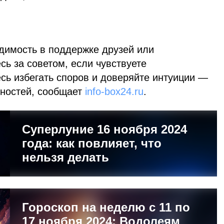
димость в поддержке друзей или
ь за советом, если чувствуете
сь избегать споров и доверяйте интуиции —
дностей, сообщает
info-box24.ru
.
Суперлуние 16 ноября 2024
года: как повлияет, что
нельзя делать
Гороскоп на неделю с 11 по
17 ноября 2024: Водолеям