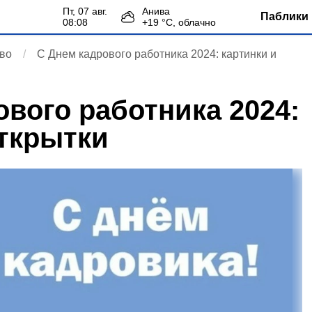
пт, 07 авг.
Анива
Паблики 
08:08
+
19
°С,
облачно
во
С Днем кадрового работника 2024: картинки и
ового работника 2024:
открытки