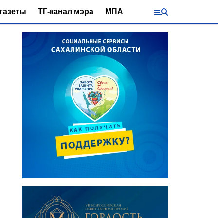
газеты
ТГ-канал мэра
МПА