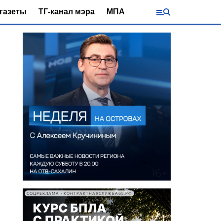
газеты
ТГ-канал мэра
МПА
СОЦРЕКЛАМА • КОНТРАКТНАЯСЛУЖБА65.РФ