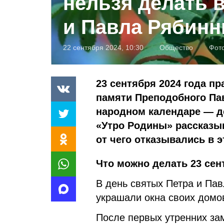
нельзя делать 
и Павла Рябинн
22 сентября 2024, 10:30
Общество
Фот
23 сентября 2024 года 
памяти Преподобного Па
народном календаре — де
«Утро Родины» рассказыв
от чего отказывались в э
Что можно делать 23 сен
В день святых Петра и Пав
украшали окна своих домо
После первых утренних за