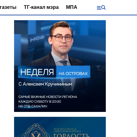
газеты
ТГ-канал мэра
МПА