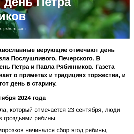
в день Петра
иков
о:
pxhere.com
православные верующие отмечают день
вла Послушливого, Печерского. В
нь Петра и Павла Рябинников. Газета
ает о приметах и традициях торжества, и
тот день в старину.
тября 2024 года
ла, который отмечается 23 сентября, люди
в гроздьями рябины.
морозков начинался сбор ягод рябины,