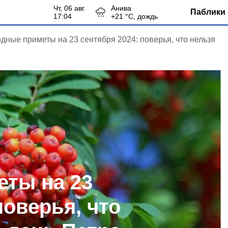
чт, 06 авг.
Анива
Паблики 
17:04
+
21
°С,
дождь
дные приметы на 23 сентября 2024: поверья, что нельзя
ты на 23
поверья, что