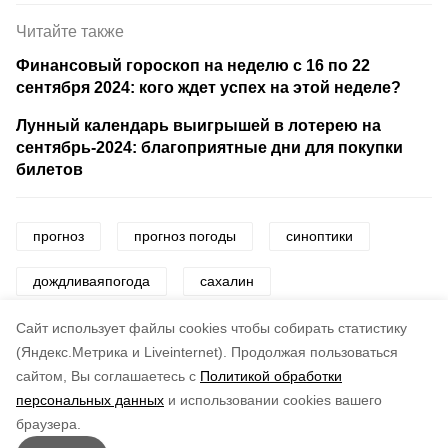
Читайте также
Финансовый гороскоп на неделю с 16 по 22
сентября 2024: кого ждет успех на этой неделе?
Лунный календарь выигрышей в лотерею на
сентябрь-2024: благоприятные дни для покупки
билетов
прогноз
прогноз погоды
синоптики
дождливаяпогода
сахалин
сахалин и курилы
Cайт использует файлы cookies чтобы собирать статистику
(Яндекс.Метрика и Liveinternet).
Продолжая пользоваться
сайтом, Вы соглашаетесь с
Политикой обработки
Понравилась статья?
персональных данных
и использовании cookies вашего
по оценке
3
пользователей
браузера.
5
4
3
2
1