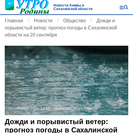
Новости Анивы и
Сахалинской области
Главная
Новости
Общество
Дожди и
порывистый ветер: прогноз погоды в Сахалинской
области на 20 сентября
19 сентября 2024, 14:34
Общество
Фото:
loon.site
Дожди и порывистый ветер:
прогноз погоды в Сахалинской