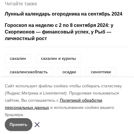
Читайте также
Лунный календарь огородника на сентябрь 2024
Гороскоп на неделю с 2 по 8 сентября 2024: у
Скорпионов — финансовый успех, у Рыб —
личностный рост
сахалин
сахалин и курилы
сахалинскаобласть
осадки
синоптики
погода
погодныеусловия
Cайт использует файлы cookies чтобы собирать статистику
(Яндекс.Метрика и Liveinternet).
Продолжая пользоваться
сайтом, Вы соглашаетесь с
Политикой обработки
Понравилась статья?
персональных данных
и использовании cookies вашего
по оценке
5
пользователей
браузера.
5
4
3
2
1
Принять