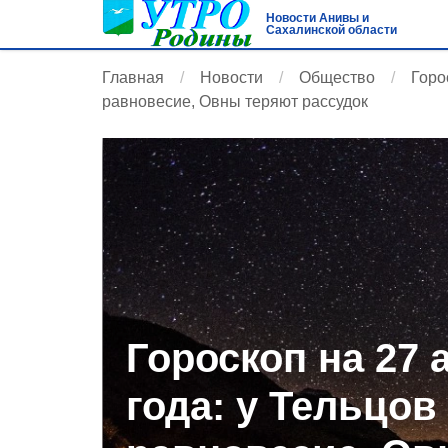
Новости Анивы и
Сахалинской области
Главная
Новости
Общество
Горо
равновесие, Овны теряют рассудок
Гороскоп на 27 
года: у Тельцо