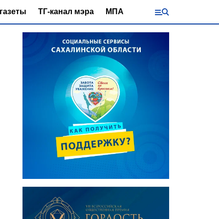
газеты
ТГ-канал мэра
МПА