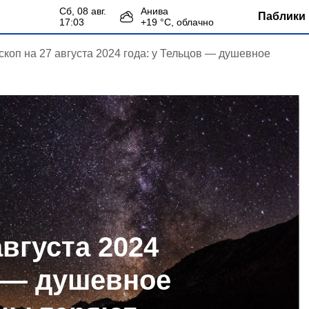
сб, 08 авг.
Анива
Паблики 
17:03
+
19
°С,
облачно
скоп на 27 августа 2024 года: у Тельцов — душевное
августа 2024
в — душевное