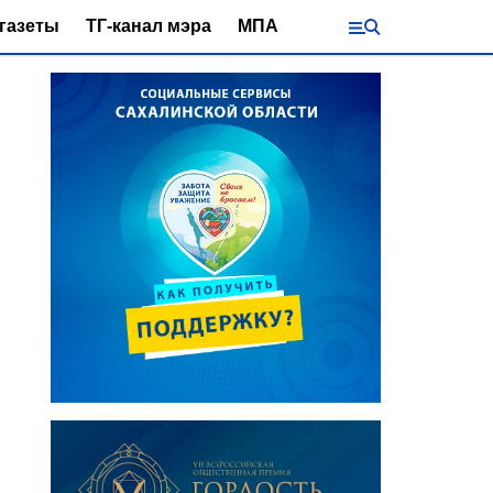
газеты
ТГ-канал мэра
МПА