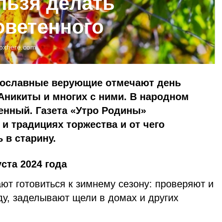
льзя делать
оветенного
pxhere.com
авославные верующие отмечают день
Аникиты и многих с ними. В народном
енный. Газета «Утро Родины»
 и традициях торжества и от чего
 в старину.
ста 2024 года
ют готовиться к зимнему сезону: проверяют и
у, заделывают щели в домах и других