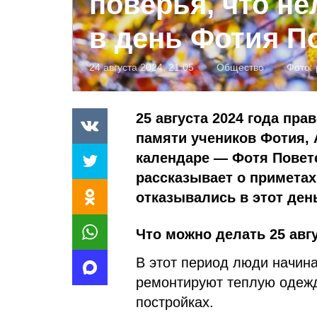
поверья, что не
в день Фотия П
24 августа 2024, 21:05
Общество
Фото:
25 августа 2024 года пр
памяти учеников Фотия, 
календаре — Фотя Повет
рассказывает о приметах
отказывались в этот день
Что можно делать 25 авгу
В этот период люди начина
ремонтируют теплую одежд
постройках.