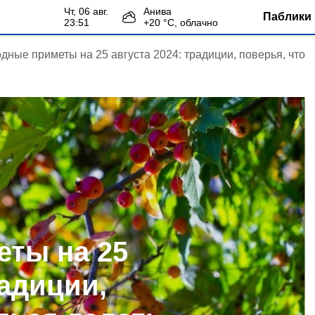
чт, 06 авг.
Анива
Паблики 
23:51
+
20
°С,
облачно
дные приметы на 25 августа 2024: традиции, поверья, что
ты на 25
радиции,