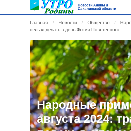
Новости Анивы и
Сахалинской области
Главная
Новости
Общество
Наро
нельзя делать в день Фотия Поветенного
Народные приме
августа 2024: т