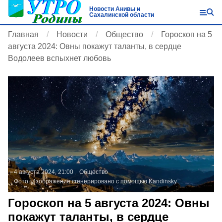
Новости Анивы и
Сахалинской области
Главная
Новости
Общество
Гороскоп на 5
августа 2024: Овны покажут таланты, в сердце
Водолеев вспыхнет любовь
4 августа 2024, 21:00
Общество
Фото:
Изображение сгенерировано с помощью Kandinsky
Гороскоп на 5 августа 2024: Овны
покажут таланты, в сердце