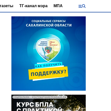
газеты
ТГ-канал мэра
МПА
СОЦРЕКЛАМА • КОНТРАКТНАЯСЛУЖБА65.РФ