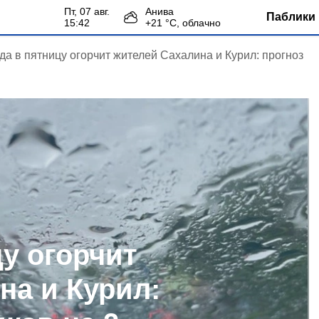
пт, 07 авг.
Анива
Паблики 
15:42
+
21
°С,
облачно
да в пятницу огорчит жителей Сахалина и Курил: прогноз
у огорчит
на и Курил: