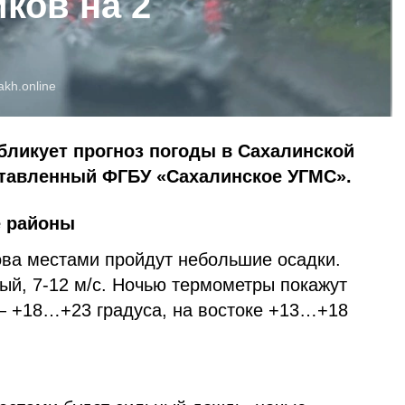
ков на 2
akh.online
бликует прогноз погоды в Сахалинской
оставленный ФГБУ «Сахалинское УГМС».
е районы
ова местами пройдут небольшие осадки.
ый, 7-12 м/с. Ночью термометры покажут
— +18…+23 градуса, на востоке +13…+18