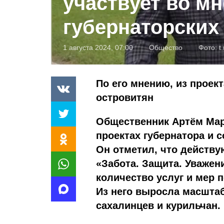
участвует во мн
губернаторских
1 августа 2024, 07:00
Общество
Фото:
t
По его мнению, из проек
островитян
Общественник Артём Мар
проектах губернатора и 
Он отметил, что действу
«Забота. Защита. Уважен
количество услуг и мер 
Из него выросла масшта
сахалинцев и курильчан.