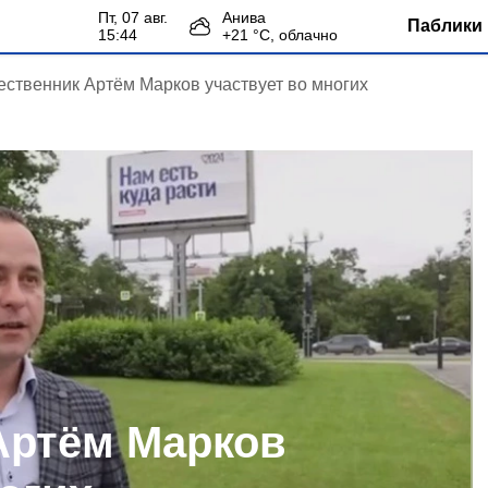
пт, 07 авг.
Анива
Паблики 
15:44
+
21
°С,
облачно
ственник Артём Марков участвует во многих
Артём Марков