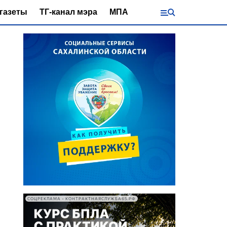
газеты
ТГ-канал мэра
МПА
СОЦРЕКЛАМА • КОНТРАКТНАЯСЛУЖБА65.РФ