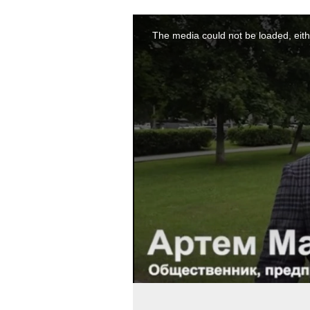
This
is
a
The media could not be loaded, eith
modal
window.