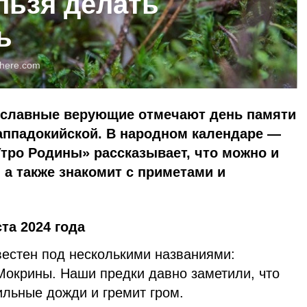
льзя делать
ь
here.com
вославные верующие отмечают день памяти
ппадокийской. В народном календаре —
Утро Родины» рассказывает, что можно и
, а также знакомит с приметами и
ста 2024 года
вестен под несколькими названиями:
Мокрины. Наши предки давно заметили, что
ильные дожди и гремит гром.