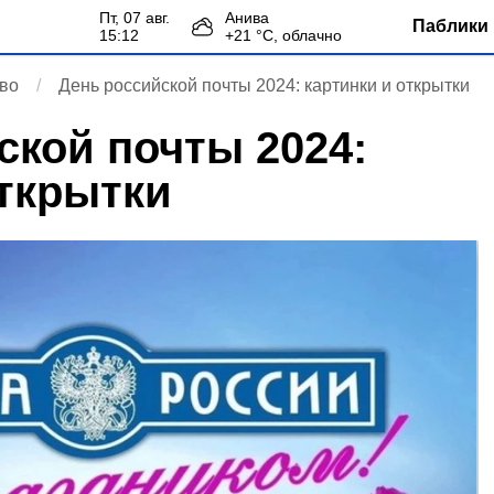
пт, 07 авг.
Анива
Паблики 
15:12
+
21
°С,
облачно
во
День российской почты 2024: картинки и открытки
ской почты 2024:
открытки