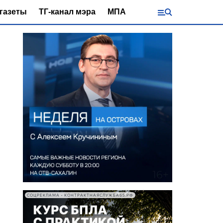
газеты
ТГ-канал мэра
МПА
СОЦРЕКЛАМА • КОНТРАКТНАЯСЛУЖБА65.РФ