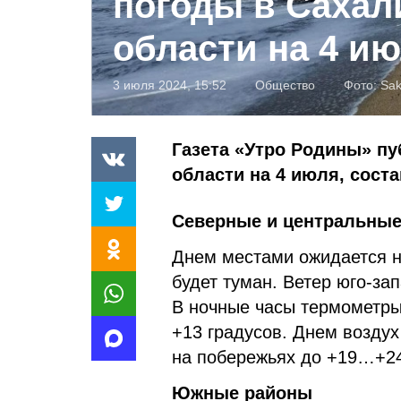
погоды в Сахал
области на 4 и
3 июля 2024, 15:52
Общество
Фото:
Sak
Газета «Утро Родины» пу
области на 4 июля, сос
Северные и центральны
Днем местами ожидается н
будет туман. Ветер юго-зап
В ночные часы термометры
+13 градусов. Днем воздух
на побережьях до +19…+24
Южные районы