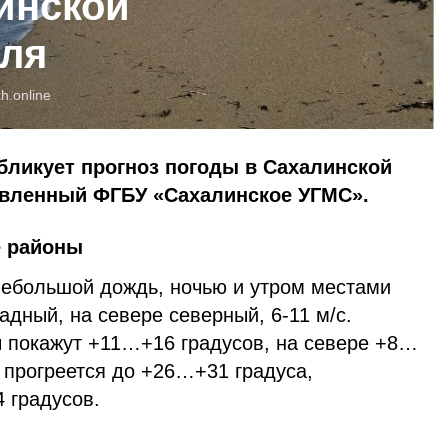
инской
юля
h.online
бликует прогноз погоды в Сахалинской
тавленный ФГБУ «Сахалинское УГМС».
е районы
ебольшой дождь, ночью и утром местами
адный, на севере северный, 6-11 м/с.
 покажут +11…+16 градусов, на севере +8…
 прогреется до +26…+31 градуса,
 градусов.