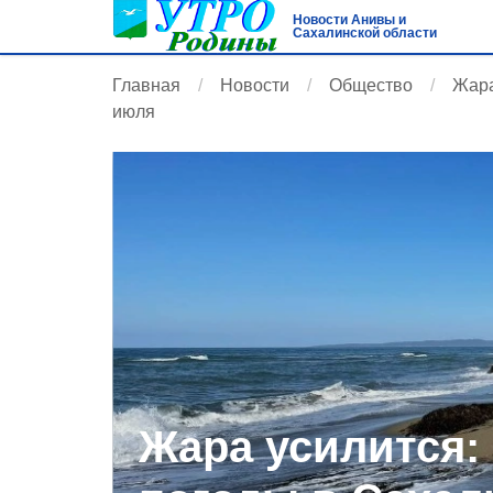
Новости Анивы и
Сахалинской области
Главная
Новости
Общество
Жара
июля
Жара усилится: