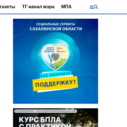
газеты
ТГ-канал мэра
МПА
СОЦРЕКЛАМА • КОНТРАКТНАЯСЛУЖБА65.РФ