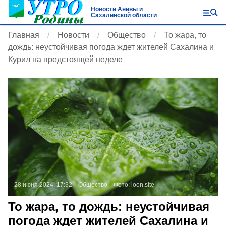
Новости Анивы и
Сахалинской области
Главная
Новости
Общество
То жара, то
дождь: неустойчивая погода ждет жителей Сахалина и
Курил на предстоящей неделе
28 июня 2024, 17:32
Общество
Фото:
loon.site
То жара, то дождь: неустойчивая
погода ждет жителей Сахалина и