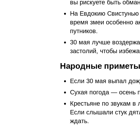
вы рискуете быть обма
На Евдокию Свистунью н
время змеи особенно а
путников.
30 мая лучше воздержа
застолий, чтобы избежа
Народные приметы н
Если 30 мая выпал дожд
Сухая погода — осень 
Крестьяне по звукам в
Если слышали стук дятл
ждать.