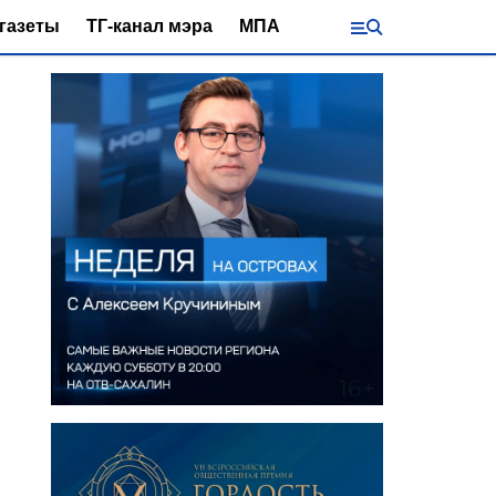
газеты
ТГ-канал мэра
МПА