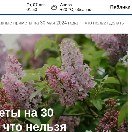
пт, 07 авг.
Анива
Паблики 
01:50
+
20
°С,
облачно
дные приметы на 30 мая 2024 года — что нельзя делать
ты на 30
 что нельзя