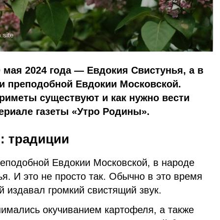
.site
 мая 2024 года — Евдокия Свистунья, а в
и преподобной Евдокии Московской.
приметы существуют и как нужно вести
териале газеты «Утро Родины».
: традиции
еподобной Евдокии Московской, в народе
я. И это не просто так. Обычно в это время
й издавал громкий свистящий звук.
нимались окучиванием картофеля, а также