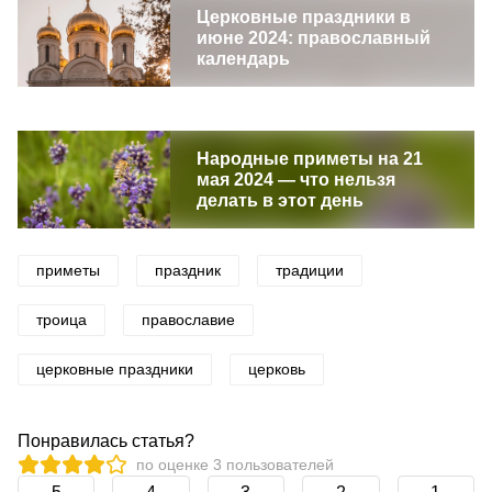
Церковные праздники в
июне 2024: православный
календарь
Народные приметы на 21
мая 2024 — что нельзя
делать в этот день
приметы
праздник
традиции
троица
православие
церковные праздники
церковь
Понравилась статья?
по оценке
3
пользователей