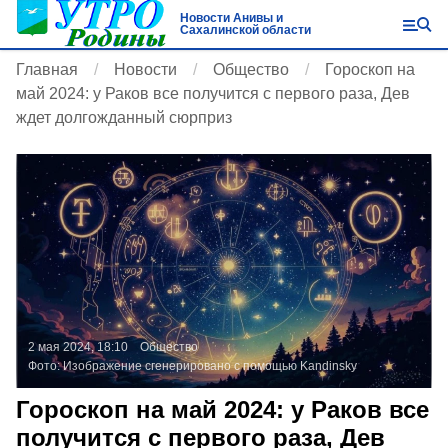
Новости Анивы и
Сахалинской области
Главная
Новости
Общество
Гороскоп на
май 2024: у Раков все получится с первого раза, Дев
ждет долгожданный сюрприз
2 мая 2024, 18:10
Общество
Фото:
Изображение сгенерировано с помощью Kandinsky
Гороскоп на май 2024: у Раков все
получится с первого раза, Дев