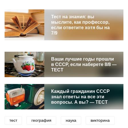
Тест на знания: вы
мыслите, как профессор,
если ответите хотя бы на
7/9
Ваши лучшие годы прошли
в СССР, если наберете 8/8 —
ТЕСТ
Каждый гражданин СССР
знал ответы на все эти
вопросы. А вы? — ТЕСТ
тест
география
наука
викторина