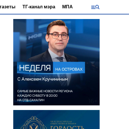
газеты
ТГ-канал мэра
МПА