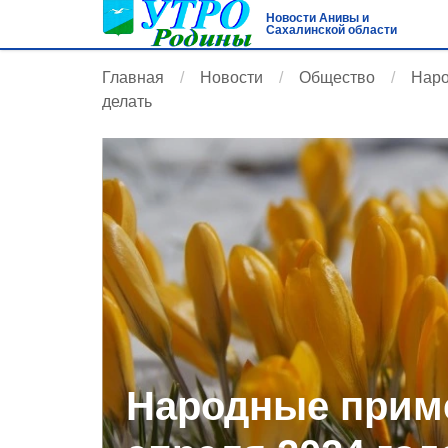
Новости Анивы и
Сахалинской области
Главная
Новости
Общество
Наро
делать
Народные приме