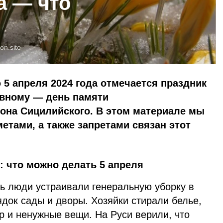
а — что
oon.site
5 апреля 2024 года отмечается праздник
овному — день памяти
она Сицилийского. В этом материале мы
етами, а также запретами связан этот
у: что можно делать 5 апреля
нь люди устраивали генеральную уборку в
док сады и дворы. Хозяйки стирали белье,
р и ненужные вещи. На Руси верили, что