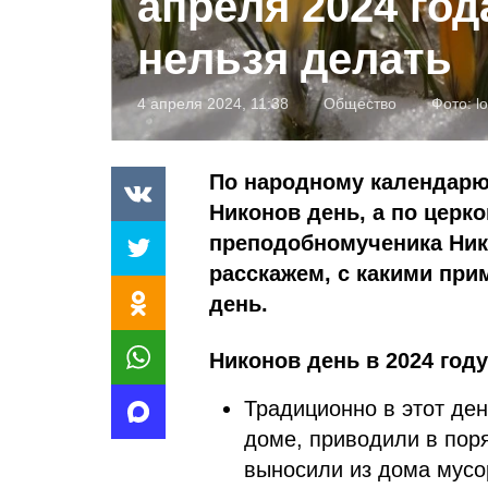
апреля 2024 год
нельзя делать
4 апреля 2024, 11:38
Общество
Фото:
l
По народному календарю 
Никонов день, а по церк
преподобномученика Ник
расскажем, с какими прим
день.
Никонов день в 2024 год
Традиционно в этот де
доме, приводили в поря
выносили из дома мусо