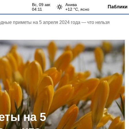
вс, 09 авг.
Анива
Паблики 
04:11
+
12
°С,
ясно
дные приметы на 5 апреля 2024 года — что нельзя
ты на 5