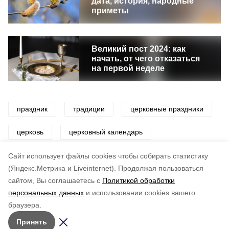
дата, история, народные
приметы
Великий пост 2024: как
начать, от чего отказаться
на первой неделе
праздник
традиции
церковные праздники
церковь
церковный календарь
православие
Cайт использует файлы cookies чтобы собирать статистику
(Яндекс.Метрика и Liveinternet).
Продолжая пользоваться
сайтом, Вы соглашаетесь с
Политикой обработки
Понравилась статья?
персональных данных
и использовании cookies вашего
по оценке
3
пользователей
браузера.
5
4
3
2
1
Принять