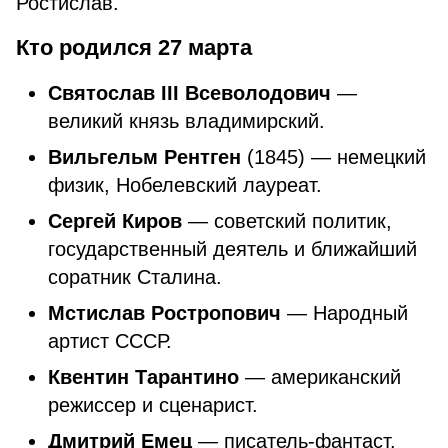
Ростислав.
Кто родился 27 марта
Святослав III Всеволодович
—
великий князь владимирский.
Вильгельм Рентген
(1845) — немецкий
физик, Нобелевский лауреат.
Сергей Киров
—
советский политик,
государственный деятель и ближайший
соратник Сталина.
Мстислав Ростропович
—
Народный
артист СССР.
Квентин Тарантино
—
американский
режиссер и сценарист.
Дмитрий Емец
—
писатель-фантаст.