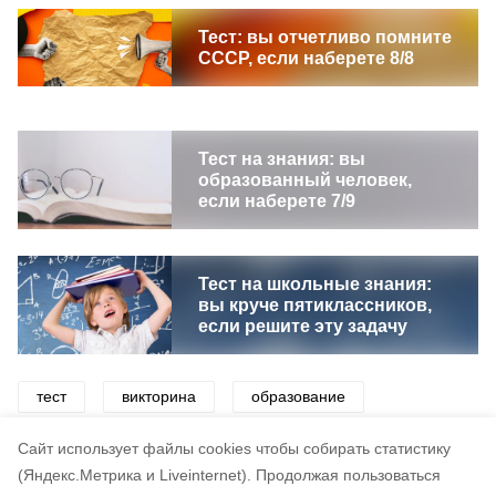
Тест: вы отчетливо помните
СССР, если наберете 8/8
Тест на знания: вы
образованный человек,
если наберете 7/9
Тест на школьные знания:
вы круче пятиклассников,
если решите эту задачу
тест
викторина
образование
знания
интеллект
эрудиция
Cайт использует файлы cookies чтобы собирать статистику
(Яндекс.Метрика и Liveinternet).
Продолжая пользоваться