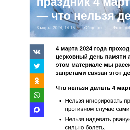
праздник 4 март
— что нельзя д
3 марта 2024, 14:15
Общество
Фото:
px
4 марта 2024 года прохо
церковный день памяти а
этом материале мы расск
запретами связан этот де
Что нельзя делать 4 март
Нельзя игнорировать п
противном случае сами
Нельзя надевать рваную
сильно болеть.