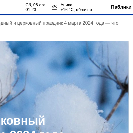
сб, 08 авг.
Анива
Паблики 
01:23
+
16
°С,
облачно
дный и церковный праздник 4 марта 2024 года — что
рковный