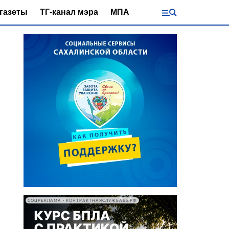
газеты
ТГ-канал мэра
МПА
СОЦРЕКЛАМА • КОНТРАКТНАЯСЛУЖБА65.РФ