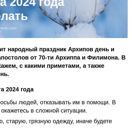
а 2024 года
елать
here.com
дит народный праздник Архипов день и
постолов от 70-ти Архиппа и Филимона. В
ажем, с какими приметами, а также
нь.
а 2024 года
росьбы людей, отказывать им в помощи. В
 окажетесь в сложной ситуации.
, старую, грязную одежду, иначе будете