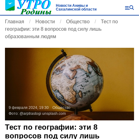
Новости Анивы и
Сахалинской области
Главная
Новости
Общество
Тест по
географии: эти 8 вопросов под силу лишь
образованным людям
9 февраля 2024, 19:30
Общество
Фото:
@arptrastogi
unsplash.com
Тест по географии: эти 8
вопросов под силу лишь