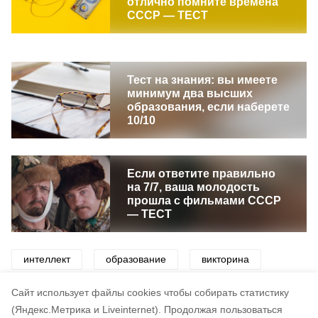
отлично помните времена
СССР — ТЕСТ
Тест на знания: вы имеете
минимум два высших
образования, если наберете
10/10
Если ответите правильно
на 7/7, ваша молодость
прошла с фильмами СССР
— ТЕСТ
интеллект
образование
викторина
знания
география
эрудиция
Cайт использует файлы cookies чтобы собирать статистику
(Яндекс.Метрика и Liveinternet).
Продолжая пользоваться