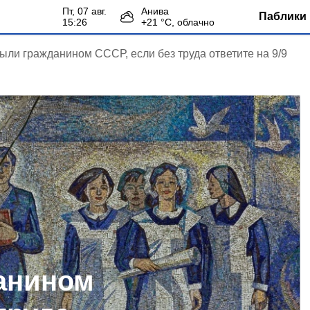
пт, 07 авг.
Анива
Паблики 
15:26
+
21
°С,
облачно
ыли гражданином СССР, если без труда ответите на 9/9
анином