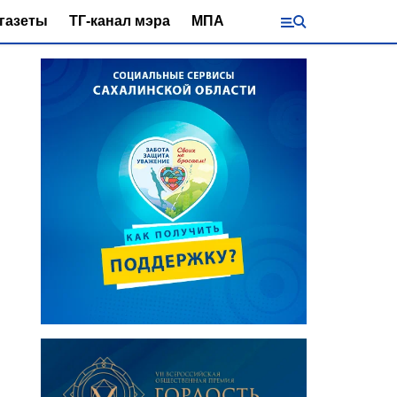
газеты
ТГ-канал мэра
МПА