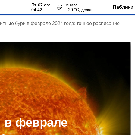
пт, 07 авг.
Анива
Паблики 
04:42
+
20
°С,
дождь
итные бури в феврале 2024 года: точное расписание
 в феврале