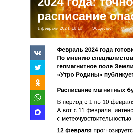
2024 года: точн
расписание опа
1 февраля 2024, 18:10
Общество
Фото
Февраль 2024 года готов
По мнению специалистов,
геомагнитное поле Земли
«Утро Родины» публикуе
Расписание магнитных бу
В период с 1 по 10 феврал
А вот с 11 февраля, интен
с метеочувствительностью 
12 февраля
прогнозируетс