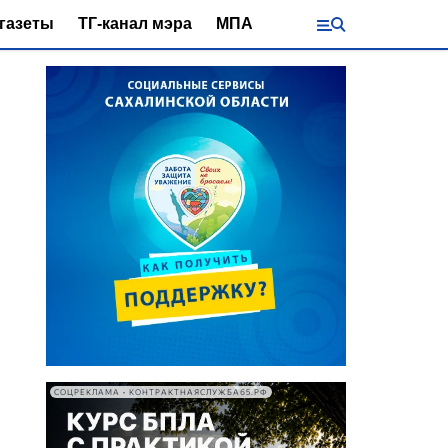
газеты
ТГ-канал мэра
МПА
СОЦРЕКЛАМА • КОНТРАКТНАЯСЛУЖБА65.РФ