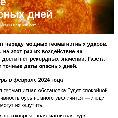
ое
сных дней
:
@nasa
unsplash.com
ит череду мощных геомагнитных ударов.
 на этот раз их воздействие на
 достигнет рекордных значений. Газета
т точные даты опасных дней.
рь в феврале 2024 года
я геомагнитная обстановка будет спокойной.
сивность бурь немного увеличится — люди
могут их ощутить.
я кратковременная магнитная буря