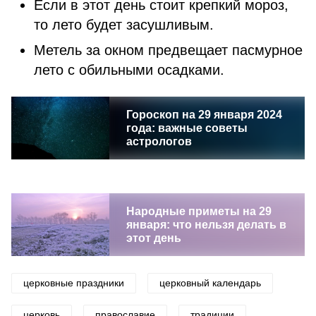
Если в этот день стоит крепкий мороз,
то лето будет засушливым.
Метель за окном предвещает пасмурное
лето с обильными осадками.
Гороскоп на 29 января 2024
года: важные советы
астрологов
Народные приметы на 29
января: что нельзя делать в
этот день
церковные праздники
церковный календарь
церковь
православие
традиции