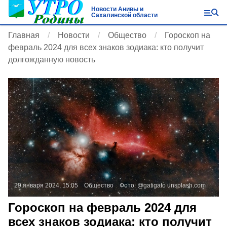
Новости Анивы и
Сахалинской области
Главная
Новости
Общество
Гороскоп на
февраль 2024 для всех знаков зодиака: кто получит
долгожданную новость
29 января 2024, 15:05
Общество
Фото:
@gatigato
unsplash.com
Гороскоп на февраль 2024 для
всех знаков зодиака: кто получит