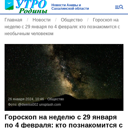
Новости Анивы и
Сахалинской области
Главная
Новости
Общество
Гороскоп на
неделю с 29 января по 4 февраля: кто познакомится с
необычным человеком
26 января 2024, 10:46
Общество
Фото:
@dweiss002
unsplash.com
Гороскоп на неделю с 29 января
по 4 февраля: кто познакомится с