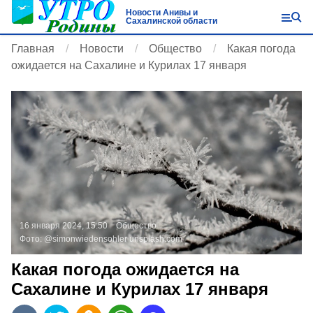
Новости Анивы и
Сахалинской области
Главная
Новости
Общество
Какая погода
ожидается на Сахалине и Курилах 17 января
16 января 2024, 15:50
Общество
Фото:
@simonwiedensohler
unsplash.com
Какая погода ожидается на
Сахалине и Курилах 17 января