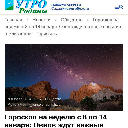
Новости Анивы и
Сахалинской области
Главная
Новости
Общество
Гороскоп на
неделю с 8 по 14 января: Овнов ждут важные события,
а Близнецов — прибыль
9 января 2024, 11:02
Общество
Фото:
@logan_lense
unsplash.com
Гороскоп на неделю с 8 по 14
января: Овнов ждут важные