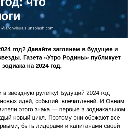
год: что
логи
:
@aronvisuals
unsplash.com
2024 год? Давайте заглянем в будущее и
 звезды. Газета «Утро Родины» публикует
 зодиака на 2024 год.
 в звездную рулетку! Будущий 2024 год
 новых идей, событий, впечатлений. И Овнам
вители этого знака — первые в зодиакальном
аждый новый цикл. Поэтому они обожают все
ервыми, быть лидерами и капитанами своей