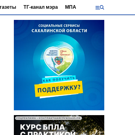
газеты
ТГ-канал мэра
МПА
СОЦРЕКЛАМА • КОНТРАКТНАЯСЛУЖБА65.РФ