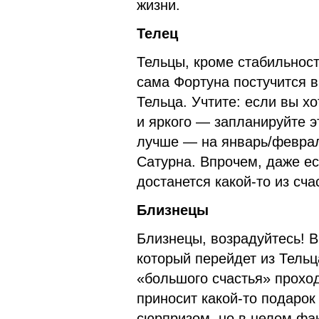
жизни.
Телец
Тельцы, кроме стабильности
сама Фортуна постучится 
Тельца. Учтите: если вы хо
и яркого — запланируйте э
лучше — на январь/феврал
Сатурна. Впрочем, даже ес
достанется какой-то из сч
Близнецы
Близнецы, возрадуйтесь! В
который перейдет из Тельц
«большого счастья» проход
приносит какой-то подарок
сюрпризом, но в целом фак