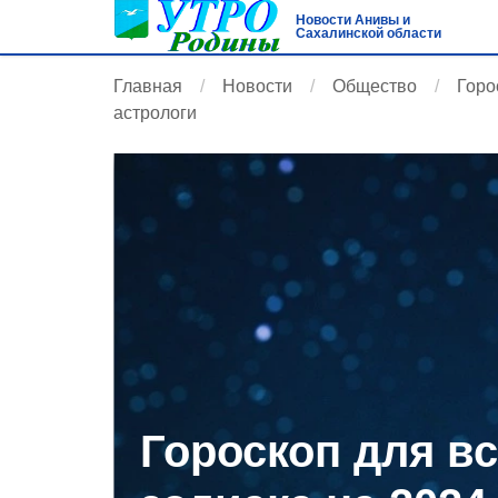
Новости Анивы и
Сахалинской области
Главная
Новости
Общество
Горо
астрологи
Гороскоп для вс