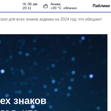
чт, 06 авг.
Анива
Паблики 
20:11
+
20
°С,
облачно
скоп для всех знаков зодиака на 2024 год: что обещают
ех знаков