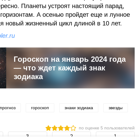
тересно. Планеты устроят настоящий парад,
горизонтам. А осенью пройдет еще и лунное
я новый жизненный цикл длиной в 10 лет.
ler.ru
Гороскоп на январь 2024 года
— что ждет каждый знак
зодиака
прогноз
гороскоп
знаки зодиака
звезды
по оценке
5
пользователей
3
2
1