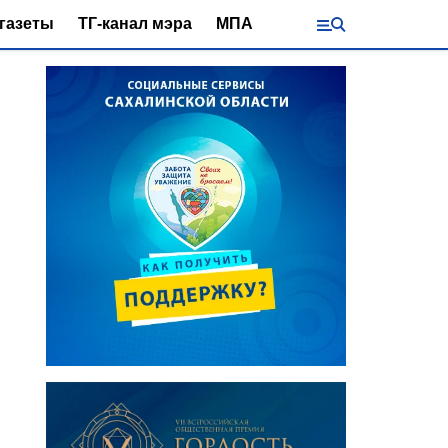
газеты
ТГ-канал мэра
МПА